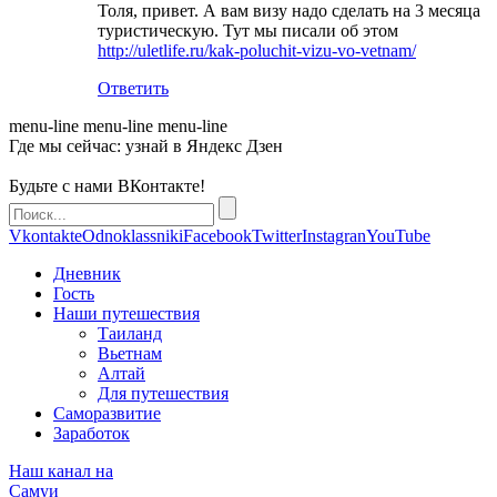
Толя, привет. А вам визу надо сделать на 3 месяца
туристическую. Тут мы писали об этом
http://uletlife.ru/kak-poluchit-vizu-vo-vetnam/
Ответить
menu-line
menu-line
menu-line
Где мы сейчас: узнай в Яндекс Дзен
Будьте с нами ВКонтакте!
Vkontakte
Odnoklassniki
Facebook
Twitter
Instagran
YouTube
Дневник
Гость
Наши путешествия
Таиланд
Вьетнам
Алтай
Для путешествия
Саморазвитие
Заработок
Наш канал на
Самуи