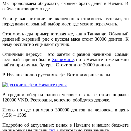
Мы продолжаем обсуждать, сколько брать денег в Нячанг. И
сейчас поговорим о еде.
Если у вас питание не включено в стоимость путевки, то
перед вами огромный выбор мест, где можно перекусить.
Стоимость еды примерно такая же, как в Таиланде. Обычный
дешевый жареный рис с куском мяса стоит 30000 донгов. К
нему бесплатно еще дают супчик.
Отличный перекус – это багеты с разной начинкой. Самый
вкусный вариант был в
Хошимине
, но в Нячанге тоже можно
найти приличные бутеры. Стоят они от 20000 донгов.
В Нячанге полно русских кафе. Вот примерные цены.
В среднем обед на одного человека в кафе стоит порядка
120000 VND. Рестораны, конечно, обойдутся дороже.
Итого по еде примерно 300000 донгов на человека в день
(15$) – 150$.
Подробно об актуальных ценах в Нячанге и нашем бюджете
на зимовку мы писали
тут.
Обязательно туда зайдите.