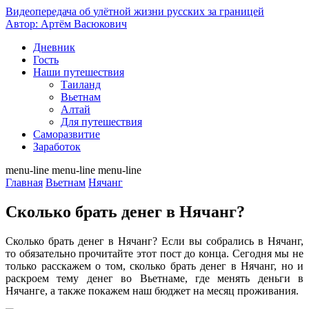
Видеопередача об
улётной жизни русских за границей
Автор: Артём Васюкович
Дневник
Гость
Наши путешествия
Таиланд
Вьетнам
Алтай
Для путешествия
Саморазвитие
Заработок
menu-line
menu-line
menu-line
Главная
Вьетнам
Нячанг
Сколько брать денег в Нячанг?
Сколько брать денег в Нячанг? Если вы собрались в Нячанг,
то обязательно прочитайте этот пост до конца. Сегодня мы не
только расскажем о том, сколько брать денег в Нячанг, но и
раскроем тему денег во Вьетнаме, где менять деньги в
Нячанге, а также покажем наш бюджет на месяц проживания.