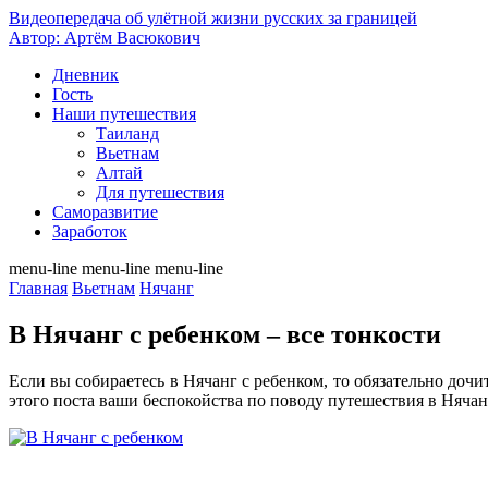
Видеопередача об
улётной жизни русских за границей
Автор: Артём Васюкович
Дневник
Гость
Наши путешествия
Таиланд
Вьетнам
Алтай
Для путешествия
Саморазвитие
Заработок
menu-line
menu-line
menu-line
Главная
Вьетнам
Нячанг
В Нячанг с ребенком – все тонкости
Если вы собираетесь в Нячанг с ребенком, то обязательно дочи
этого поста ваши беспокойства по поводу путешествия в Нячан