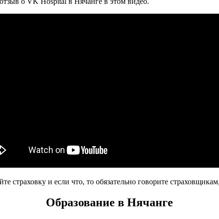
тзыв о VK Hospital в Нячанге в этом видео.
те страховку и если что, то обязательно говорите страховщикам, 
Образование в Нячанге