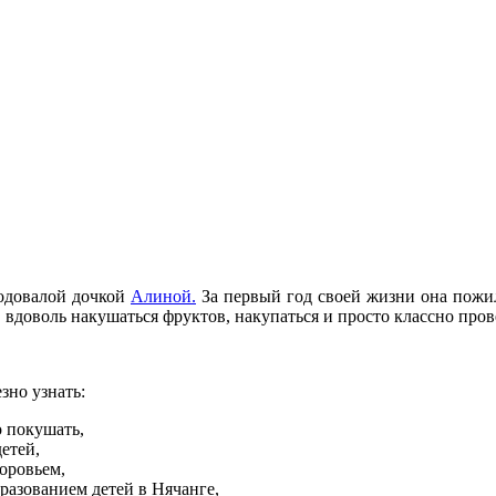
годовалой дочкой
Алиной.
За первый год своей жизни она пожил
, вдоволь накушаться фруктов, накупаться и просто классно пров
зно узнать:
о покушать,
детей,
доровьем,
бразованием детей в Нячанге,