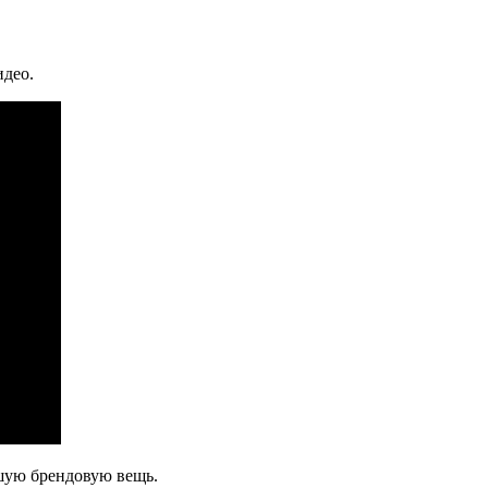
идео.
ошую брендовую вещь.