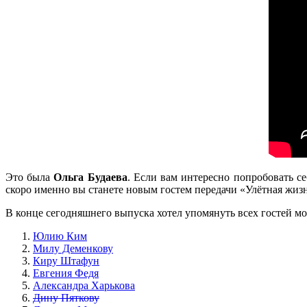
Это была
Ольга Будаева
. Если вам интересно попробовать с
скоро именно вы станете новым гостем передачи «Улётная жизн
В конце сегодняшнего выпуска хотел упомянуть всех гостей мое
Юлию Ким
Милу Деменкову
Киру Штафун
Евгения Федя
Александра Харькова
Дину Пяткову