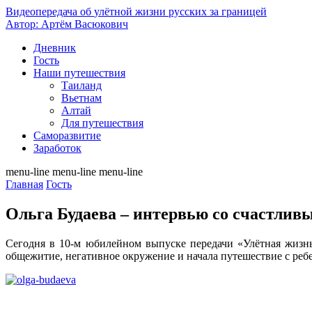
Видеопередача об
улётной жизни русских за границей
Автор: Артём Васюкович
Дневник
Гость
Наши путешествия
Таиланд
Вьетнам
Алтай
Для путешествия
Саморазвитие
Заработок
menu-line
menu-line
menu-line
Главная
Гость
Ольга Будаева – интервью со счастлив
Сегодня в 10-м юбилейном выпуске передачи «Улётная жизн
общежитие, негативное окружение и начала путешествие с ребе