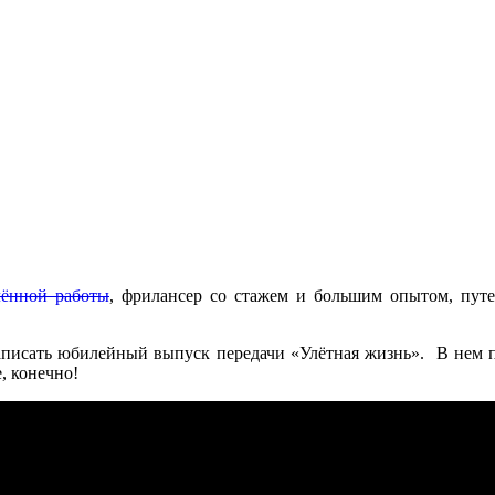
Узнай как заработать ваш первый миллион в
интернете на путешествия и мечту из нашего
кейса.
Email
*
ённой работы
, фрилансер со стажем и большим опытом, путе
Узнать
записать юбилейный выпуск передачи «Улётная жизнь». В нем п
, конечно!