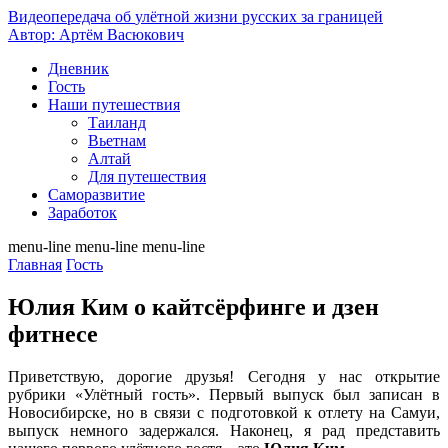
Видеопередача об
улётной жизни русских за границей
Автор: Артём Васюкович
Дневник
Гость
Наши путешествия
Таиланд
Вьетнам
Алтай
Для путешествия
Саморазвитие
Заработок
menu-line
menu-line
menu-line
Главная
Гость
Юлия Ким о кайтсёрфинге и дзен
фитнесе
Приветствую, дорогие друзья! Сегодня у нас открытие
рубрики «Улётный гость». Первый выпуск был записан в
Новосибирске, но в связи с подготовкой к отлету на Самуи,
выпуск немного задержался. Наконец, я рад представить