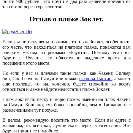
почти 900 рублей. Это почти в два раза дешевле поездки на
такси или через турагентство.
Отзыв о пляже Зоклет.
Если вы не искушены пляжами, то пляж Зоклет, особенно та
его часть, что находиться на платном пляже, покажется вам
райским местом из рекламы «Баунти». Поэтому если вы
будете в Нячанге, то обязательно выделите время для
посещения этого места.
Но если у вас за плечами такие пляжи, как Чавенг, Силвер
бич, Coral cove на Самуи или пляжи
острова Панган
, а может
еще похлеще, то вы, конечно, будете спокойно ко всему
относиться и даже найдете недостатки пляжа Зоклет.
Пляж Зоклет по песку и морю похож именно на пляж Чавенг
на Самуи. Конечно, тут более спокойно, чем в Таиланде и с
развлечениями тут похуже.
В целом, рекомендую посетить это место. Если вы едите с
малышом, то, все-таки, лучше ехать через турагентство. Это
будет и приятнее и удобнее.