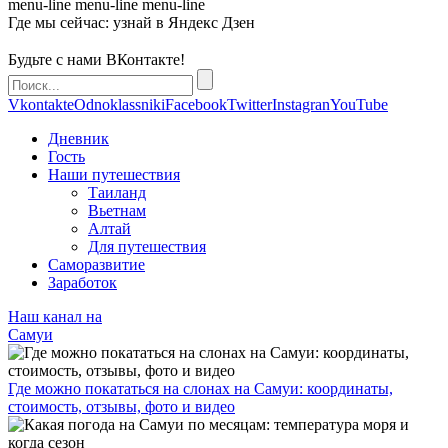
menu-line
menu-line
menu-line
Где мы сейчас: узнай в Яндекс Дзен
Будьте с нами ВКонтакте!
Vkontakte
Odnoklassniki
Facebook
Twitter
Instagran
YouTube
Дневник
Гость
Наши путешествия
Таиланд
Вьетнам
Алтай
Для путешествия
Саморазвитие
Заработок
Наш канал на
Самуи
Где можно покататься на слонах на Самуи: координаты,
стоимость, отзывы, фото и видео