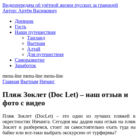
Видеопередача об
улётной жизни русских за границей
Автор: Артём Васюкович
Дневник
Гость
Наши путешествия
Таиланд
Вьетнам
Алтай
Для путешествия
Саморазвитие
Заработок
menu-line
menu-line
menu-line
Главная
Вьетнам
Нячанг
Пляж Зоклет (Doc Let) – наш отзыв и
фото с видео
Пляж Зоклет (DocLet) – это один из лучших пляжей в
окрестностях Нячанга. Сегодня мы дадим наш отзыв на пляж
Зоклет и разберемся, стоит ли самостоятельно ехать туда на
байке или все-таки выбрать экскурсию от турфирмы?