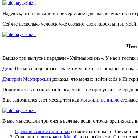
Надеюсь, что наш живой пример станет для вас возможностью р
Сейчас несколько человек уже создают свои проекты при моей 
Чем
Вышло три выпуска передачи «Улётная жизнь». У нас в гостях
Дина Пяткова
поделилась секретом успеха во фрилансе и показа
Дмитрий Мартиросьян
доказал, что можно найти себя в Интерн
Подпишитесь на новости блога, чтобы не пропустить очередно
Еще запомнился этот месяц, тем как мы
жили на вилле
стоимост
В мае мы сделали три очень важные вещи с точки зрения жизн
Сделали Алине прививки
и написали отзыв о Тайской го
Совершили
виза-ран в Малайзию
с ребенком. Опыт не за