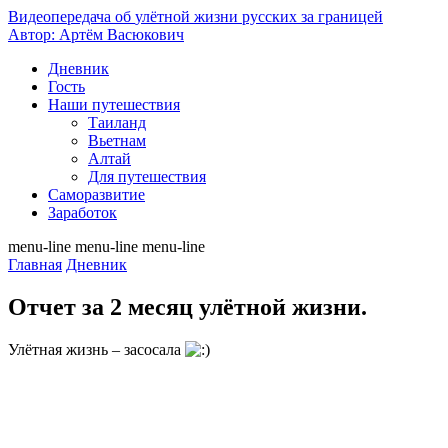
Видеопередача об
улётной жизни русских за границей
Автор: Артём Васюкович
Дневник
Гость
Наши путешествия
Таиланд
Вьетнам
Алтай
Для путешествия
Саморазвитие
Заработок
menu-line
menu-line
menu-line
Главная
Дневник
Отчет за 2 месяц улётной жизни.
Улётная жизнь – засосала