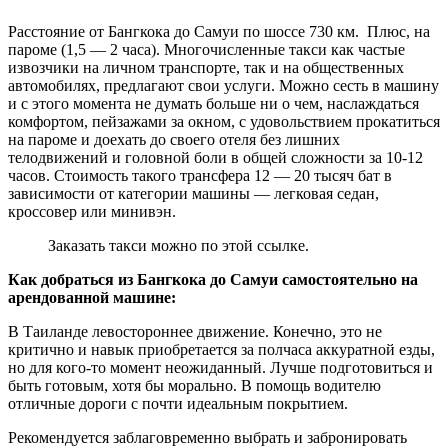
Расстояние от Бангкока до Самуи по шоссе 730 км. Плюс, на
пароме (1,5 — 2 часа). Многочисленные такси как частые
извозчики на личном транспорте, так и на общественных
автомобилях, предлагают свои услуги. Можно сесть в машину
и с этого момента не думать больше ни о чем, наслаждаться
комфортом, пейзажами за окном, с удовольствием прокатиться
на пароме и доехать до своего отеля без лишних
телодвижений и головной боли в общей сложности за 10-12
часов. Стоимость такого трансфера 12 — 20 тысяч бат в
зависимости от категории машины — легковая седан,
кроссовер или минивэн.
Заказать такси можно по этой ссылке.
Как добраться из Бангкока до Самуи самостоятельно на
арендованной машине:
В Таиланде левостороннее движение. Конечно, это не
критично и навык приобретается за полчаса аккуратной езды,
но для кого-то момент неожиданный. Лучше подготовиться и
быть готовым, хотя бы морально. В помощь водителю
отличные дороги с почти идеальным покрытием.
Рекомендуется заблаговременно выбрать и забронировать