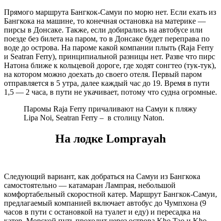
Прямого маршрута Бангкок-Самуи по морю нет. Если ехать из
Бангкока на машине, то конечная остановка на материке —
пирсы в Донсаке. Также, если добирались на автобусе или
поезде без билета на паром, то в Донсаке будет переправа по
воде до острова. На пароме какой компании плыть (Raja Ferry
и Seatran Ferry), принципиальной разницы нет. Разве что пирс
Натона ближе к кольцевой дороге, где ходят сонгтео (тук-тук),
на котором можно доехать до своего отеля. Первый паром
отправляется в 5 утра, далее каждый час до 19. Время в пути
1,5 — 2 часа, в пути не укачивает, потому что судна огромные.
Паромы Raja Ferry причаливают на Самуи к пляжу
Lipa Noi, Seatran Ferry – в столицу Naton.
На лодке Lomprayah
Следующий вариант, как добраться на Самуи из Бангкока
самостоятельно — катамаран Лампрая, небольшой
комфортабельный скоростной катер. Маршрут Бангкок-Самуи,
предлагаемый компанией включает автобус до Чумпхона (9
часов в пути с остановкой на туалет и еду) и пересадка на
катер. Морской путь проходит через острова Kho Tao и Kho