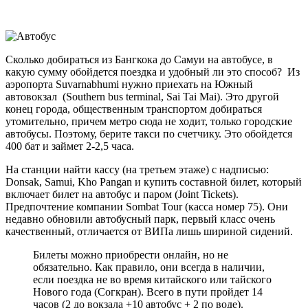
Сколько добираться из Бангкока до Самуи на автобусе, в
какую сумму обойдется поездка и удобный ли это способ? Из
аэропорта Suvarnabhumi нужно приехать на Южный
автовокзал (Southern bus terminal, Sai Tai Mai). Это другой
конец города, общественным транспортом добираться
утомительно, причем метро сюда не ходит, только городские
автобусы. Поэтому, берите такси по счетчику. Это обойдется
400 бат и займет 2-2,5 часа.
На станции найти кассу (на третьем этаже) с надписью:
Donsak, Samui, Kho Pangan и купить составной билет, который
включает билет на автобус и паром (Joint Tickets).
Предпочтение компании Sombat Tour (касса номер 75). Они
недавно обновили автобусный парк, первый класс очень
качественный, отличается от ВИПа лишь шириной сидений.
Билеты можно приобрести онлайн, но не
обязательно. Как правило, они всегда в наличии,
если поездка не во время китайского или тайского
Нового года (Согкран). Всего в пути пройдет 14
часов (2 до вокзала +10 автобус + 2 по воде).