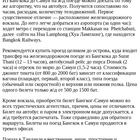
Из Бангкока до Самуи на ж\д поезде можно доехать по тому
же алгоритму, что на автобусе. Получится сопоставимо по
часам, расходам, количеству телодвижений. Первое
существенное отличие — расположение железнодорожного
вокзала. До него легче добраться из аэропорта (за один час):
ходит метро с переходом со станции Makkasan на Phetchaburi,
далее сойти на Hua Lamphong (Хуа Лампхонг), где находится
Bangkok Railways.
Рекомендуется купить проезд целиком до острова, куда входит
трансфер на железнодорожном поезде из Бангкока до Surat
Thani (12 – 13 часов), автобусный рейс до пирса Donsak (2
часа) и отрезок по морю до Самуи (1,5-2 часа). Стоимость
джоинт тикета (от 800 до 2000 бат) зависит от классификации
вагона (плацкарт, первый, второй класс), типа поезда
(обычный или скоростной) и верхняя или нижняя полка. Цена
одного билета только ж\д от 500 до 1500 бат.
Кроме вокзала, приобрести билет Бангког-Самуи можно во
всех туристических агентствах, причем, цены не отличаются.
Билет на автобус и паром в электронном виде допускается, а
ж\д требуется распечатать. Тоже справедливо для обратного
маршрута. Билеты на поезд Бангкок в Самуи продаются в
тревел офисах
Поезда в Таиланде качественнее, чище, просторнее и