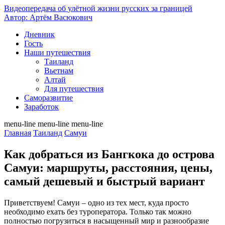
Видеопередача об
улётной жизни русских за границей
Автор: Артём Васюкович
Дневник
Гость
Наши путешествия
Таиланд
Вьетнам
Алтай
Для путешествия
Саморазвитие
Заработок
menu-line
menu-line
menu-line
Главная
Таиланд
Самуи
Как добраться из Бангкока до острова
Самуи: маршруты, расстояния, цены,
самый дешевый и быстрый вариант
Приветствуем! Самуи – одно из тех мест, куда просто
необходимо ехать без туроператора. Только так можно
полностью погрузиться в насыщенный мир и разнообразие