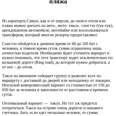
пляжа
Из аэропорта Самуи, как и от пирсов, до своего отеля или
пляжа можно доехать на авто-, мото- такси, сонгтэо (тук-тук),
арендованном автомобиле, мотобайке или воспользоваться
трансфером, который многие резорты предоставляют.
Сонгтэо обойдется в дневное время от 60 до 100 бат с
человека, в темное время суток сумма ограничена лишь
алчностью водителя. Необходимо будет уточнить маршрут и
нужно понимать, что этот транспорт ходит исключительно по
кольцевой дороге (Ring road), до которой нужно добраться, а
от нее – до отеля.
Такси на минивене собирает группу и развозит всех по
маршруту с доставкой до дверей или неподалеку от локации.
Неплохой компромиссный вариант со стоимостью от 150 до
650 бат за человека в зависимости от расстояния и времени
суток.
Оптимальный вариант — такси. Но тут уж придется
потратиться. Такси на острове очень дорогое и никакого
счетчика. Зато, если едет несколько человек, то сумма