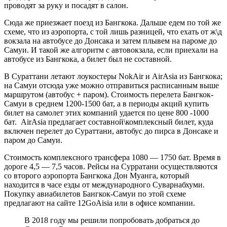
проводят за руку и посадят в салон.
Сюда же приезжает поезд из Бангкока. Дальше едем по той же
схеме, что из аэропорта, с той лишь разницей, что ехать от ж\д
вокзала на автобусе до Донсака и затем плывем на пароме до
Самуи. И такой же алгоритм с автовокзала, если приехали на
автобусе из Бангкока, а билет был не составной.
В Сураттани летают лоукостеры NokAir и AirAsia из Бангкока;
на Самуи отсюда уже можно отправиться расписанным выше
маршрутом (автобус + паром). Стоимость перелета Бангкок-
Самуи в среднем 1200-1500 бат, а в периоды акций купить
билет на самолет этих компаний удается по цене 800 -1000
бат. AirAsia предлагает составной\комплексный билет, куда
включен перелет до Сураттани, автобус до пирса в Донсаке и
паром до Самуи.
Стоимость комплексного трансфера 1080 — 1750 бат. Время в
дороге 4,5 — 7,5 часов. Рейсы на Сурратани осуществляются
со второго аэропорта Бангкока Дон Муанга, который
находится в часе езды от международного Суварнабхуми.
Покупку авиабилетов Бангкок-Самуи по этой схеме
предлагают на сайте 12GoAisia или в офисе компании.
В 2018 году мы решили попробовать добраться до