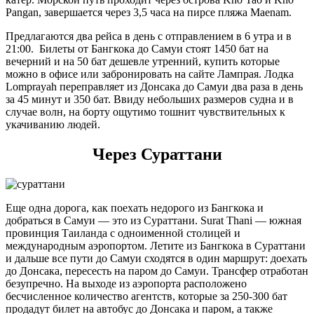
Pangan, завершается через 3,5 часа на пирсе пляжа Maenam.
Предлагаются два рейса в день с отправлением в 6 утра и в
21:00. Билеты от Бангкока до Самуи стоят 1450 бат на
вечерний и на 50 бат дешевле утренний, купить которые
можно в офисе или забронировать на сайте Лампрая. Лодка
Lomprayah переправляет из Донсака до Самуи два раза в день
за 45 минут и 350 бат. Ввиду небольших размеров судна и в
случае волн, на борту ощутимо тошнит чувствительных к
укачиванию людей.
Через Сураттани
Еще одна дорога, как поехать недорого из Бангкока и
добраться в Самуи — это из Сураттани. Surat Thani — южная
провинция Таиланда с одноименной столицей и
международным аэропортом. Летите из Бангкока в Сураттани
и дальше все пути до Самуи сходятся в один маршрут: доехать
до Донсака, пересесть на паром до Самуи. Трансфер отработан
безупречно. На выходе из аэропорта расположено
бесчисленное количество агентств, которые за 250-300 бат
продадут билет на автобус до Донсака и паром, а также