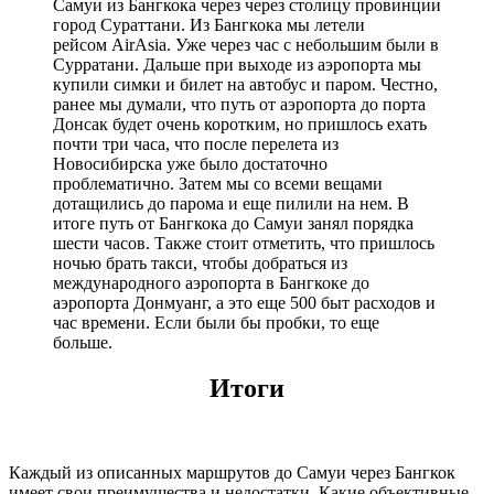
Самуи из Бангкока через через столицу провинции
город Сураттани. Из Бангкока мы летели
рейсом AirAsia. Уже через час с небольшим были в
Сурратани. Дальше при выходе из аэропорта мы
купили симки и билет на автобус и паром. Честно,
ранее мы думали, что путь от аэропорта до порта
Донсак будет очень коротким, но пришлось ехать
почти три часа, что после перелета из
Новосибирска уже было достаточно
проблематично. Затем мы со всеми вещами
дотащились до парома и еще пилили на нем. В
итоге путь от Бангкока до Самуи занял порядка
шести часов. Также стоит отметить, что пришлось
ночью брать такси, чтобы добраться из
международного аэропорта в Бангкоке до
аэропорта Донмуанг, а это еще 500 быт расходов и
час времени. Если были бы пробки, то еще
больше.
Итоги
Каждый из описанных маршрутов до Самуи через Бангкок
имеет свои преимущества и недостатки. Какие объективные