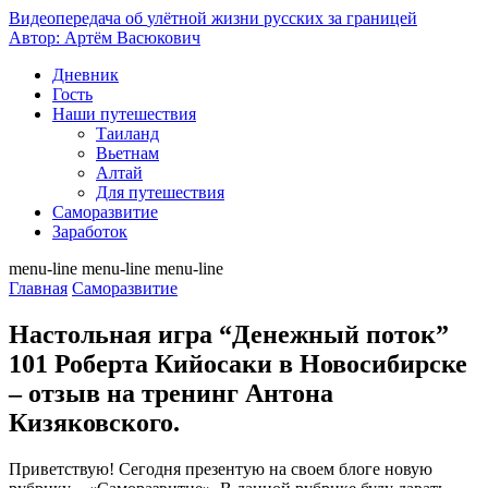
Видеопередача об
улётной жизни русских за границей
Автор: Артём Васюкович
Дневник
Гость
Наши путешествия
Таиланд
Вьетнам
Алтай
Для путешествия
Саморазвитие
Заработок
menu-line
menu-line
menu-line
Главная
Саморазвитие
Настольная игра “Денежный поток”
101 Роберта Кийосаки в Новосибирске
– отзыв на тренинг Антона
Кизяковского.
Приветствую! Сегодня презентую на своем блоге новую