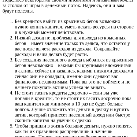
за столом от игры в денежный поток. Надеюсь, они и вам
будут полезны.
Без кредитов выйти из крысиных бегов возможно –
нужно копить капитал, уметь искать ресурсы на стороне
и в нужный момент действовать.
Низкий доход не проблемы для выхода из крысиных
бегов – имеет значение только та дельта, что остается у
вас после вычета расходов из дохода. Сокращайте
расходы и ваша дельта будет расти.
Без создания пассивного дохода выбраться из крысиных
бегов невозможно – какими бы крупными вложениями
в активы сейчас ни казались, какими низкими доходами
сейчас они не обладали, именно они сделают вас
финансово независимым. Пока вы это не поймете и не
начнете покупать активы успеха не видать.
Не стоит гасить кредиты досрочно – если вы уже
попали в кредиты, то не стоит их гасить досрочно пока
ваш капитал как минимум в 10 раз не будет больше
долгов. Лучше отложить эти деньги в дельту и купить
актив, который принесет пассивный доход или быстро
скопить капитал на удачных сделках.
Чтобы пришли в жизнь большие деньги, нужно понять,
как ты их правильно распределишь и начнешь
управлять. Понять это можно пообщавшись с людьми,