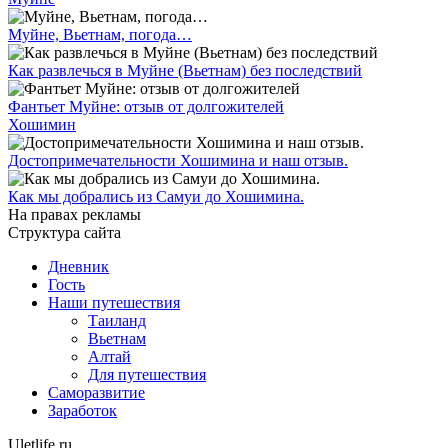
Муйне, Вьетнам, погода…
Как развлечься в Муйне (Вьетнам) без последствий
Фантьет Муйне: отзыв от долгожителей
Хошимин
Достопримечательности Хошимина и наш отзыв.
Как мы добрались из Самуи до Хошимина.
На правах рекламы
Структура сайта
Дневник
Гость
Наши путешествия
Таиланд
Вьетнам
Алтай
Для путешествия
Саморазвитие
Заработок
Uletlife.ru