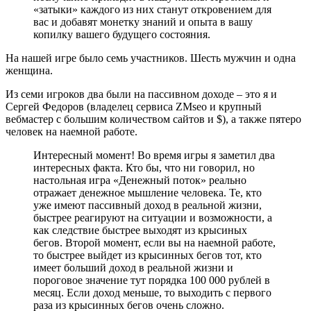
«затыки» каждого из них станут откровением для
вас и добавят монетку знаний и опыта в вашу
копилку вашего будущего состояния.
На нашей игре было семь участников. Шесть мужчин и одна
женщина.
Из семи игроков два были на пассивном доходе – это я и
Сергей Федоров (владелец сервиса ZMseo и крупный
вебмастер с большим количеством сайтов и $), а также пятеро
человек на наемной работе.
Интересный момент! Во время игры я заметил два
интересных факта. Кто бы, что ни говорил, но
настольная игра «Денежный поток» реально
отражает денежное мышление человека. Те, кто
уже имеют пассивный доход в реальной жизни,
быстрее реагируют на ситуации и возможности, а
как следствие быстрее выходят из крысиных
бегов. Второй момент, если вы на наемной работе,
то быстрее выйдет из крысинных бегов тот, кто
имеет больший доход в реальной жизни и
пороговое значение тут порядка 100 000 рублей в
месяц. Если доход меньше, то выходить с первого
раза из крысинных бегов очень сложно.