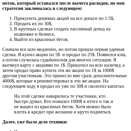
поток, который оставался после вычета расходов, но моя
стратегия заключалась в следующем:
Прикупить дешевых акций на все деньги по 1-5$,
Продать их по 30$,
В крупных сделках создать пассивный доход на
недвижке и бизнесе,
Выйти из крысиных бегов.
Сначала все шло медленно, но потом прошла первая удачная
сделка. Я купил акции по 5$ и продал по 25$. Появился кэш,
а потом случилась судьбоносная для многих ситуация. Я
вытянул карту с акциями по 1$. Прикупил на всю наличку, а
затем продал право купить эти же акции по 1$ за 1000$
другим участникам. Это принесло мне сразу дополнительные
4000$, которые я реинвестировал в эти же акции. На
следующем ходу я продал их уже по 30$ и сколотил капитал.
На этой сделки наварились те участники, кто
быстро думал. Кто пожалел 1000$ в итоге и так и
не вышел из крысиных бегов. Хотя можно было
влезть в кредит при желании и круто подняться.
Далее, уже было дело техники: