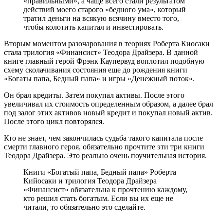
«правильными», а чаще всего стали результатом
действий моего старого «бедного ума», который
тратил деньги на всякую всячину вместо того,
чтобы колотить капитал и инвестировать.
Вторым моментом разочарования в теориях Роберта Киосаки
стала трилогия «Финансист» Теодора Драйзера. В данной
книге главный герой Фрэнк Каупервуд воплотил подобную
схему сколачивания состояния еще до рождения книги
«Богаты папа, Бедный папа» и игры «Денежный поток».
Он брал кредиты. Затем покупал активы. После этого
увеличивал их стоимость определенным образом, а далее брал
под залог этих активов новый кредит и покупал новый актив.
После этого цикл повторялся.
Кто не знает, чем закончилась судьба такого капитала после
смерти главного героя, обязательно прочтите эти три книги
Теодора Драйзера. Это реально очень поучительная история.
Книги «Богатый папа, Бедный папа» Роберта
Кийосаки и трилогия Теодора Драйзера
«Финансист» обязательна к прочтению каждому,
кто решил стать богатым. Если вы их еще не
читали, то обязательно это сделайте.