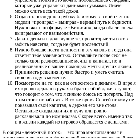
которые уже управляют данными суммами. Иначе
можно слить весь такой доход.
Отдавать последнюю рубаху близкому за свой счет по
модели «проиграл – выиграл» верный путь к бедности.
Нужно жить по формуле «Вин-вин», когда оба человека
выигрывают от взаимодействия.
Давать деньги в долг лучше те, про которые ты готов
забыть навсегда, тогда не будет последствий.
Нужно больше нести ценности в эту жизнь и тогда она
ответит тебе взаимностью. Оставляйте после себя не
только свои реализованные мечты и капитал, но и
реализованные с вашей помощью мечты других людей.
Принимать решения нужно быстро и уметь считать
свою выгоду в моменте.
Посмотрите на то, как вы относитесь к деньгам. В игре я
их крепко держал в руках и брал с собой даже в туалет,
что говорит о том, что я сильно боюсь их потерять. Над
этим стоит поработать. В то же время Сергей никому не
показывал свой капитал, а держал его вне стола.
Остальные скидывали их в кучу или ровно
раскладывали по номиналам. Скорее всего, именно так
и в жизни каждый из игроков обращается с деньгами.
В общем «денежный поток» – это игра многоплановая и
открывает новые грани финансовой грамотности каждый раз.